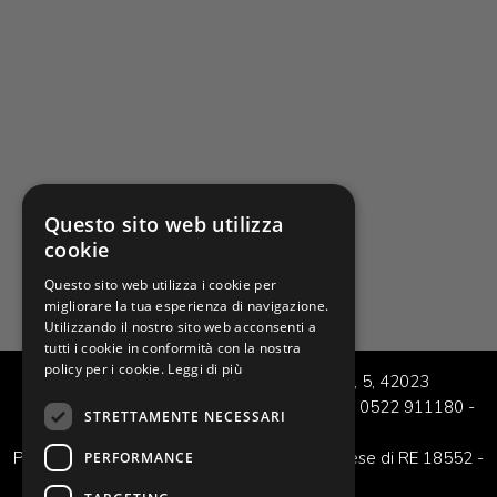
Questo sito web utilizza
cookie
Questo sito web utilizza i cookie per
migliorare la tua esperienza di navigazione.
Utilizzando il nostro sito web acconsenti a
tutti i cookie in conformità con la nostra
policy per i cookie.
Leggi di più
© 2018 - Ferr-Beca - Via Guido Rossa, 5, 42023
CADELBOSCO SOTTO (Reggio Emilia) -
Tel: 0522 911180
-
STRETTAMENTE NECESSARI
info@ferrbeca.it
P.IVA 01366040358 - Iscrizione registro imprese di RE 18552 -
PERFORMANCE
Cookie